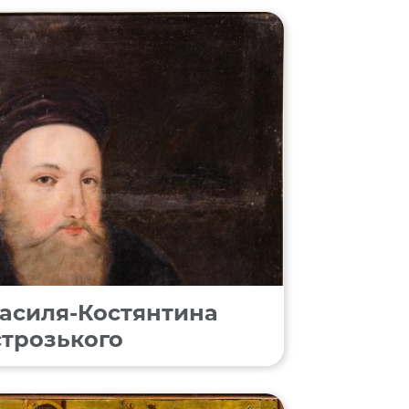
асиля-Костянтина
трозького