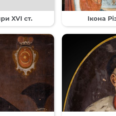
и XVI ст.
Ікона Р