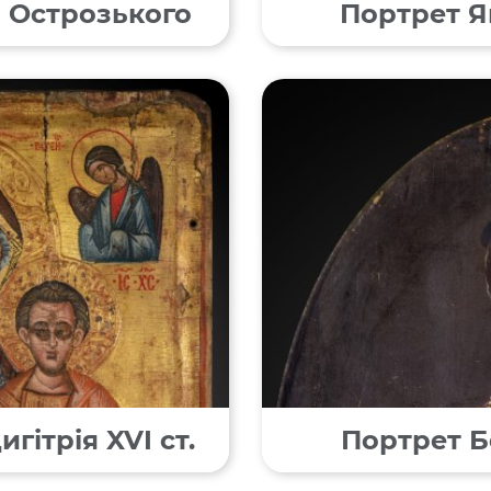
 Острозького
Портрет Я
гітрія XVI ст.
Портрет Б