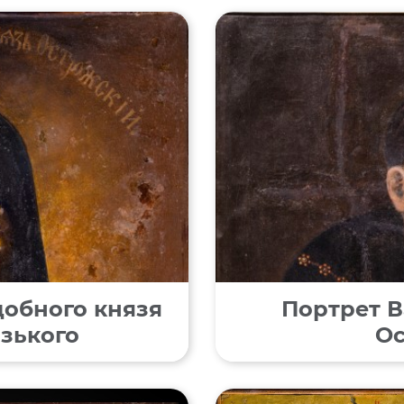
добного князя
Портрет В
зького
Ос