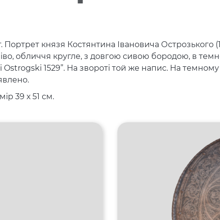
. Портрет князя Костянтина Івановича Острозького (14
ліво, обличчя кругле, з довгою сивою бородою, в тем
i Ostrogski 1529”. На звороті той же напис. На темному
явлено.
ір 39 х 51 см.