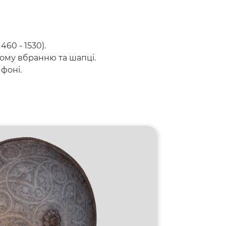
60 - 1530).
ному вбранню та шапці.
 фоні.