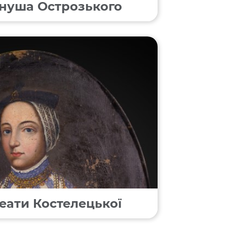
нуша Острозького
еати Костелецької