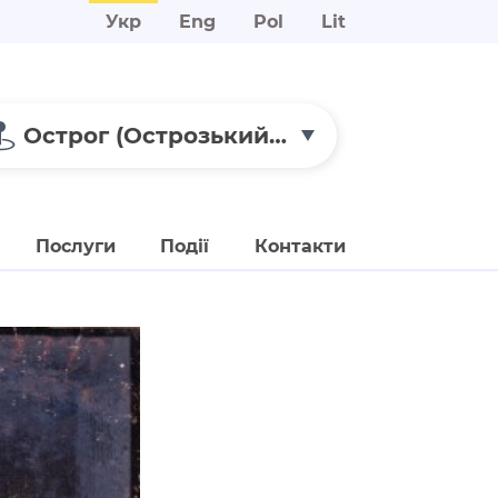
Укр
Eng
Pol
Lit
Острог (Острозький замок)
Послуги
Події
Контакти