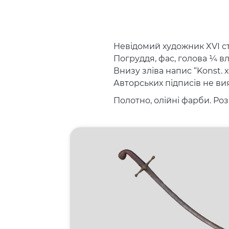
Невідомий художник XVІ ст
Погруддя, фас, голова ¼ в
Внизу зліва напис “Konst. x
Авторських підписів не ви
Полотно, олійні фарби. Розм