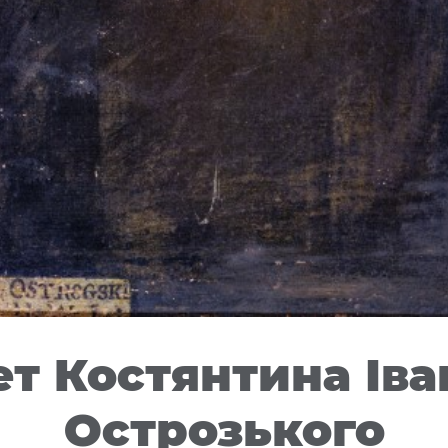
т Костянтина Ів
Острозького