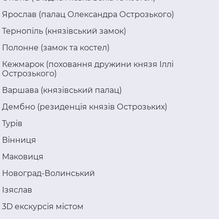
Ярослав (палац Олександра Острозького)
Тернопіль (князівський замок)
Полонне (замок та костел)
Кежмарок (поховання дружини князя Іллі
Острозького)
Варшава (князівський палац)
Дембно (резиденція князів Острозьких)
Турів
Вінниця
Маковиця
Новоград-Волинський
Ізяслав
3D екскурсія містом