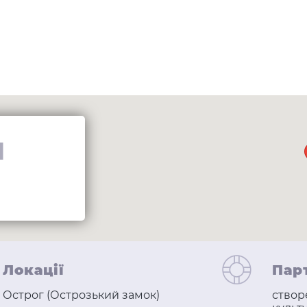
И
Локації
Пар
Острог (Острозький замок)
створ