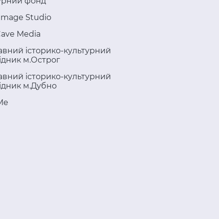
урний фонд
Image Studio
ave Media
вний історико-культурний
ідник м.Острог
вний історико-культурний
ідник м.Дубно
Me