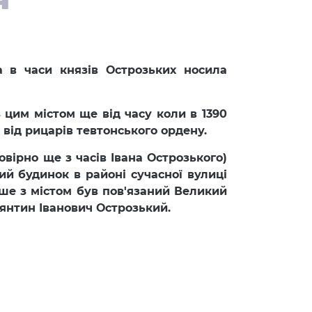
а в часи князів Острозьких носила
 цим містом ще від часу коли в 1390
 від рицарів тевтонського ордену.
овірно ще з часів Івана Острозького)
й будинок в районі сучасної вулиці
льше з містом був пов'язаний Великий
янтин Іванович Острозький.