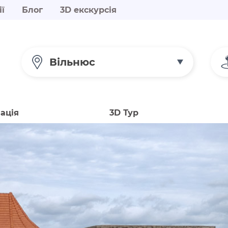
ії
Блог
3D екскурсія
Вільнюс
ація
3D Тур