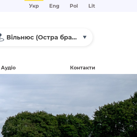
Укр
Eng
Pol
Lit
Вільнюс (Остра брама та маєтки)
Аудіо
Контакти