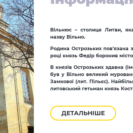
Вільнюс – столиця Литви, як
назву Вільно.
Родина Острозьких пов’язана з
році князь Федір боронив місто
В князів Острозьких здавна (ім
був у Вільно великий муровани
Замкової (лит. Пільєс). Найбі
литовський гетьман князь Кост
ДЕТАЛЬНІШЕ