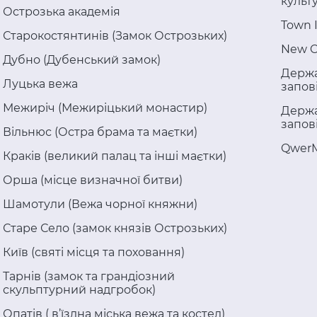
культ
Острозька академія
Town 
Старокостянтинів (Замок Острозьких)
New C
Дубно (Дубенський замок)
Держа
Луцька вежа
запов
Межиріч (Межиріцький монастир)
Держа
запов
Вільнюс (Остра брама та маєтки)
Qwer
Краків (великий палац та інші маєтки)
Орша (місце визначної битви)
Шамотули (Вежа чорної княжни)
Старе Село (замок князів Острозьких)
Київ (святі місця та поховання)
Тарнів (замок та грандіозний
скульптурний надгробок)
Опатів ( в’їздна міська вежа та костел)